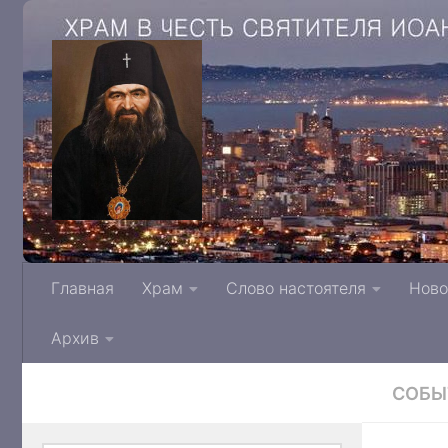
Храм в честь святителя Иоанна Архиепис
Главная
Храм
Слово настоятеля
Ново
Тверской митрополии Русской Правосла
Архив
СОБЫ