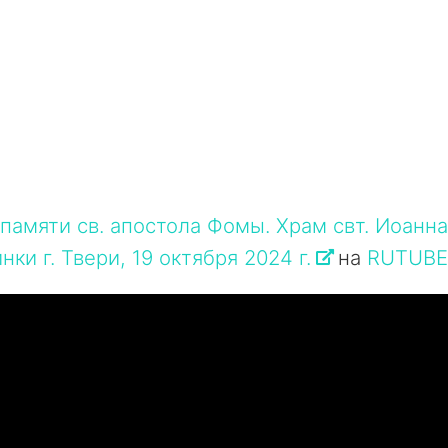
памяти св. апостола Фомы. Храм свт. Иоанн
нки г. Твери, 19 октября 2024 г.
на
RUTUB