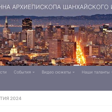
копа Шанхайского и Сан-Францисского г. Тверь п
сти
События
Видео сюжеты
Наши таланты
вной Церкви
ТИЯ 2024