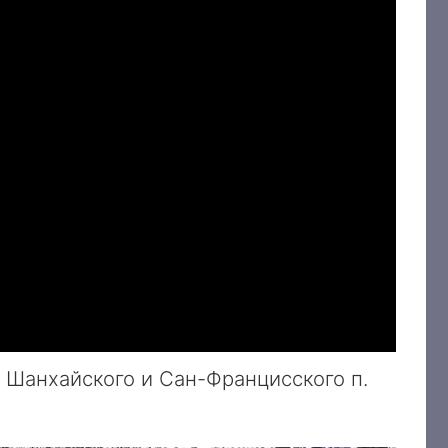
а Шанхайского и Сан-Францисского п.