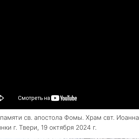
памяти св. апостола Фомы. Храм свт. Иоанн
нки г. Твери, 19 октября 2024 г.