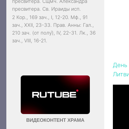
пресвитера. Сщмч.
Александра
пресвитера. Св.
Ираиды
исп.
2 Кор., 169 зач., I, 12-20.
Мф., 91
зач., XXII, 23-33.
Прав. Анны:
Гал.,
210 зач. (от полу́), IV, 22-31.
Лк., 36
зач., VIII, 16-21.
День 
Литви
ВИДЕОКОНТЕНТ ХРАМА