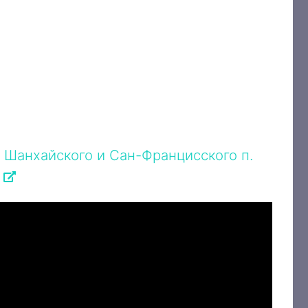
а Шанхайского и Сан-Францисского п.
E