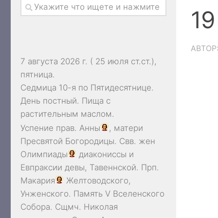
19
АВТОР
7 августа 2026 г. ( 25 июля ст.ст.),
пятница.
Седмица 10-я по Пятидесятнице.
День постный.
Пища с
растительным маслом.
Успение прав.
Анны
, матери
Пресвятой Богородицы. Свв. жен
Олимпиады
диакониссы и
Евпраксии
девы, Тавеннской. Прп.
Макария
Желтоводского,
Унженского. Память
V Вселенского
Собора
. Сщмч.
Николая