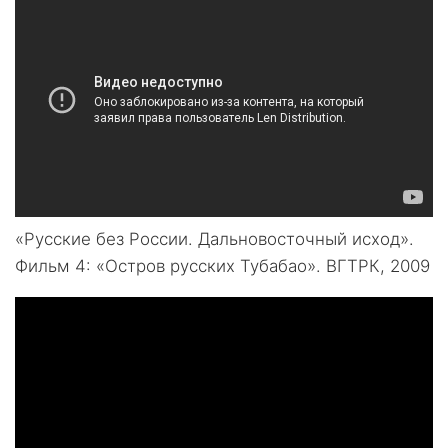
«Русские без России. Дальновосточный исход».
Фильм 4: «Остров русских Тубабао». ВГТРК, 2009