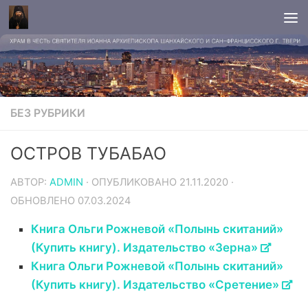
БЕЗ РУБРИКИ
ОСТРОВ ТУБАБАО
АВТОР:
ADMIN
· ОПУБЛИКОВАНО
21.11.2020
·
ОБНОВЛЕНО
07.03.2024
Книга Ольги Рожневой «Полынь скитаний»
(Купить книгу). Издательство «Зерна»
Книга Ольги Рожневой «Полынь скитаний»
(Купить книгу). Издательство «Сретение»