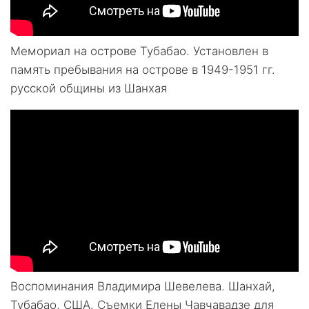
Мемориал на острове Тубабао. Установлен в
память пребывания на острове в 1949-1951 гг.
русской общины из Шанхая
Воспоминания Владимира Шевелева. Шанхай,
Тубабао, США. Съемки Елены Чавчавадзе для