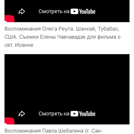
Воспоминания Олега Реута. Шанхай, Тубабао,
США. Съемки Елены Чавчавадзе для фильма о
свт. Иоанне
Воспоминания Павла Шебалина (г. Сан-