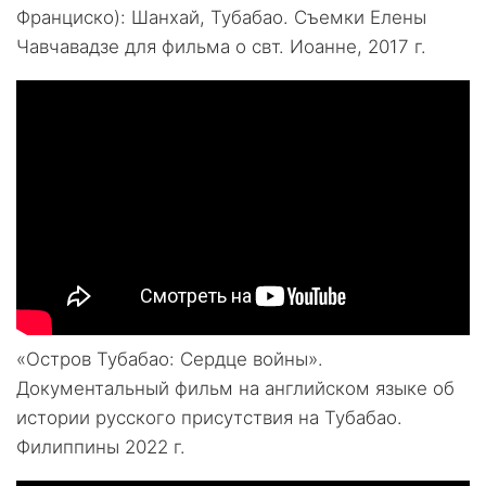
Франциско): Шанхай, Тубабао. Съемки Елены
Чавчавадзе для фильма о свт. Иоанне, 2017 г.
«Остров Тубабао: Сердце войны».
Документальный фильм на английском языке об
истории русского присутствия на Тубабао.
Филиппины 2022 г.