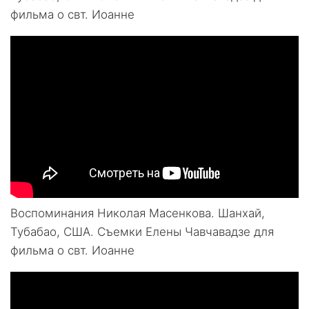
фильма о свт. Иоанне
Воспоминания Николая Масенкова. Шанхай,
Тубабао, США. Съемки Елены Чавчавадзе для
фильма о свт. Иоанне