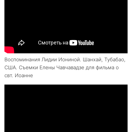
Воспоминания Лидии Иониной. Шанхай, Тубабао,
США. Съемки Елены Чавчавадзе для фильма о
свт. Иоанне