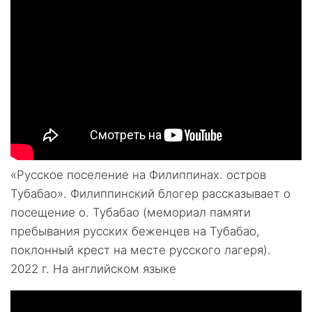
«Русское поселение на Филиппинах. остров
Тубабао». Филиппинский блогер рассказывает о
посещение о. Тубабао (мемориал памяти
пребывания русских беженцев на Тубабао,
поклонный крест на месте русского лагеря).
2022 г. На английском языке