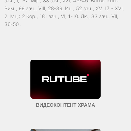
зач., I, 1-7.
Мф., 88 зач., XXI, 43-46.
Блгвв. кнн.:
Рим., 99 зач., VIII, 28-39.
Ин., 52 зач., XV, 17 - XVI,
2.
Мц.:
2 Кор., 181 зач., VI, 1-10.
Лк., 33 зач., VII,
36-50
.
ВИДЕОКОНТЕНТ ХРАМА