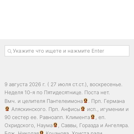
9 августа 2026 г. ( 27 июля ст.ст.), воскресенье.
Неделя 10-я по Пятидесятнице.
Поста нет.
Вмч. и целителя
Пантелеимона
. Прп.
Германа
Аляскинского. Прп.
Анфисы
исп., игумении и
90 сестер ее. Равноапп.
Климента
, еп.
Охридского,
Наума
,
Саввы
,
Горазда
и
Ангеляра
.
Блж.
Николая
Кочанова, Христа ради