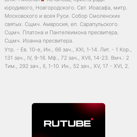
юродивого, Новгородского. Свт.
Иоасафа
, митр.
Московского и всея Руси.
Собор Смоленских
святых
. Сщмч.
Амвросия
, еп. Сарапульского.
Сщмч.
Платона
и
Пантелеимона
пресвитера.
Сщмч.
Иоанна
пресвитера.
Утр. - Ев. 10-е,
Ин., 66 зач., XXI, 1-14.
Лит. -
1 Кор.,
131 зач., IV, 9-16.
Мф., 72 зач., XVII, 14-23.
Вмч.:
2
Тим., 292 зач., II, 1-10.
Ин., 52 зач., XV, 17 - XVI, 2.