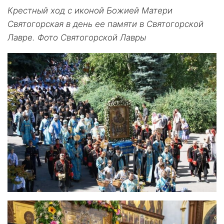
Крестный ход с иконой Божией Матери
Святогорская в день ее памяти в Святогорской
Лавре. Фото Святогорской Лавры