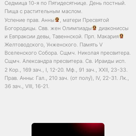
Седмица 10-я по Пятидесятнице. День постный.
Пища с растительным маслом.
Успение прав.
Анны
, матери Пресвятой
Богородицы. Свв. жен
Олимпиады
диакониссы
и
Евпраксии
девы, Тавеннской. Прп.
Макария
Желтоводского, Унженского. Память
V
Вселенского Собора
. Сщмч.
Николая
пресвитера.
Сщмч.
Александра
пресвитера. Св.
Ираиды
исп.
2 Кор., 169 зач., I, 12-20.
Мф., 91 зач., XXII, 23-33.
Прав. Анны:
Гал., 210 зач. (от полу́), IV, 22-31.
Лк.,
36 зач., VIII, 16-21.