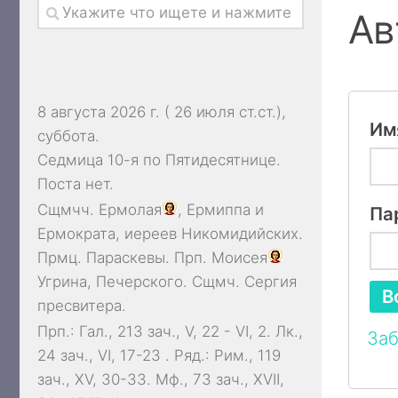
Ав
8 августа 2026 г. ( 26 июля ст.ст.),
Им
суббота.
Седмица 10-я по Пятидесятнице.
Поста нет.
Сщмчч.
Ермолая
,
Ермиппа
и
Па
Ермократа
, иереев Никомидийских.
Прмц.
Параскевы
. Прп.
Моисея
Угрина, Печерского. Сщмч.
Сергия
В
пресвитера.
Прп.:
Гал., 213 зач., V, 22 - VI, 2.
Лк.,
Заб
24 зач., VI, 17-23
. Ряд.:
Рим., 119
зач., XV, 30-33.
Мф., 73 зач., XVII,