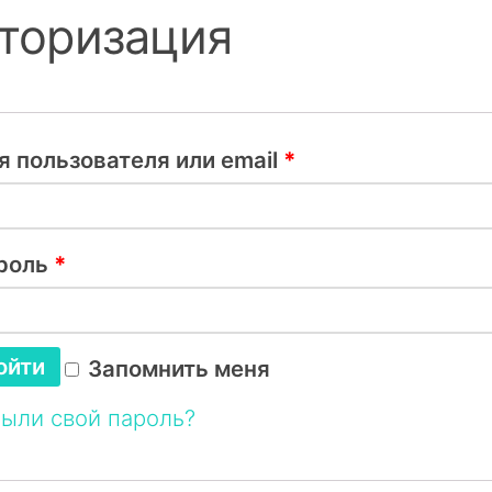
торизация
я пользователя или email
*
роль
*
ойти
Запомнить меня
ыли свой пароль?