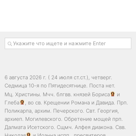
6 августа 2026 г. ( 24 июля ст.ст.), четверг.
Седмица 10-я по Пятидесятнице.
Поста нет.
Мц.
Христины
. Мчч. блгвв. князей
Бориса
и
Глеба
, во св. Крещении Романа и Давида. Прп.
Поликарпа
, архим. Печерского. Свт.
Георгия
,
архиеп. Могилевского. Обретение мощей прп.
Далмата
Исетского. Сщмч.
Алфея
диакона. Свв.
Николая
и
Иоанна
испп., пресвитеров.