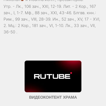
Утр. -
Лк., 106 зач., XXI, 12-19.
Лит. -
2 Кор., 167
зач., I, 1-7.
Мф., 88 зач., XXI, 43-46.
Блгвв. кнн.:
Рим., 99 зач., VIII, 28-39.
Ин., 52 зач., XV, 17 - XVI,
2.
Мц.:
2 Кор., 181 зач., VI, 1-10.
Лк., 33 зач., VII,
36-50
.
ВИДЕОКОНТЕНТ ХРАМА