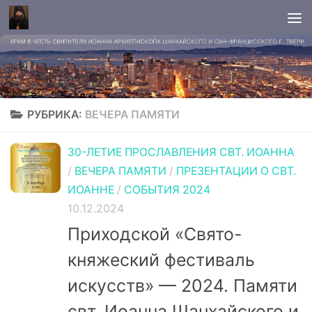
РУБРИКА:
ВЕЧЕРА ПАМЯТИ
30-ЛЕТИЕ ПРОСЛАВЛЕНИЯ СВТ. ИОАННА
/
ВЕЧЕРА ПАМЯТИ
/
ПРЕЗЕНТАЦИИ О СВТ.
ИОАННЕ
/
СОБЫТИЯ 2024
10.12.2024
Приходской «Свято-
княжеский фестиваль
искусств» — 2024. Памяти
свт. Иоанна Шанхайского и