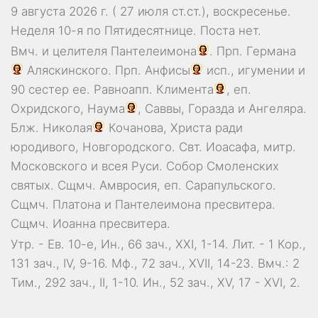
9 августа 2026 г. ( 27 июля ст.ст.), воскресенье.
Неделя 10-я по Пятидесятнице.
Поста нет.
Вмч. и целителя
Пантелеимона
. Прп.
Германа
Аляскинского. Прп.
Анфисы
исп., игумении и
90 сестер ее. Равноапп.
Климента
, еп.
Охридского,
Наума
,
Саввы
,
Горазда
и
Ангеляра
.
Блж.
Николая
Кочанова, Христа ради
юродивого, Новгородского. Свт.
Иоасафа
, митр.
Московского и всея Руси.
Собор Смоленских
святых
. Сщмч.
Амвросия
, еп. Сарапульского.
Сщмч.
Платона
и
Пантелеимона
пресвитера.
Сщмч.
Иоанна
пресвитера.
Утр. - Ев. 10-е,
Ин., 66 зач., XXI, 1-14.
Лит. -
1 Кор.,
131 зач., IV, 9-16.
Мф., 72 зач., XVII, 14-23.
Вмч.:
2
Тим., 292 зач., II, 1-10.
Ин., 52 зач., XV, 17 - XVI, 2.