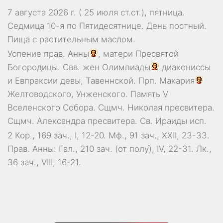
7 августа 2026 г. ( 25 июля ст.ст.), пятница.
Седмица 10-я по Пятидесятнице. День постный.
Пища с растительным маслом.
Успение прав.
Анны
, матери Пресвятой
Богородицы. Свв. жен
Олимпиады
диакониссы
и
Евпраксии
девы, Тавеннской. Прп.
Макария
Желтоводского, Унженского. Память
V
Вселенского Собора
. Сщмч.
Николая
пресвитера.
Сщмч.
Александра
пресвитера. Св.
Ираиды
исп.
2 Кор., 169 зач., I, 12-20.
Мф., 91 зач., XXII, 23-33.
Прав. Анны:
Гал., 210 зач. (от полу́), IV, 22-31.
Лк.,
36 зач., VIII, 16-21.