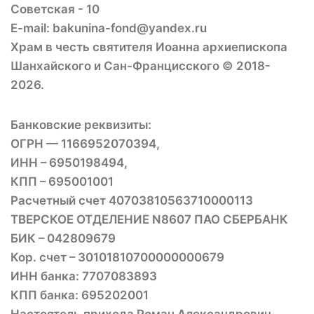
Советская - 10
E-mail: bakunina-fond@yandex.ru
Храм в честь святителя Иоанна архиепископа
Шанхайского и Сан-Францисского © 2018-
2026.
Банковские реквизиты:
ОГРН — 1166952070394,
ИНН – 6950198494,
КПП – 695001001
Расчетный счет 40703810563710000113
ТВЕРСКОЕ ОТДЕЛЕНИЕ N8607 ПАО СБЕРБАНК
БИК – 042809679
Кор. счет – 30101810700000000679
ИНН банка: 7707083893
КПП банка: 695202001
Настоятель прихода Роман Александрович